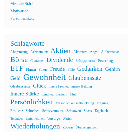
Mentale Stärke
Motivation
Persönlichkeit
Schlagworte
Aktien
Abgrenzung
Achtsamkeit
Aktionäre
Angst
Authentizität
Börse
Dividende
Charakter
Erfolgsjournal
Erstarrung
ETF
Gedanken
Freude
Gehirn
Firmen
Fokus
Fülle
Gewohnheit
Glaubenssatz
Geld
Glück
Glaubenssätze
innere Freiheit
innere Haltung
Innere Stärke
Kindheit
Lächeln
Mut
Persönlichkeit
Persönlichkeitsentwicklung
Prägung
Resilienz
Schreiben
Selbstvertrauen
Selbstwert
Spass
Tagebuch
Teilhaber
Unternehmen
Vorsorge
Warten
Wiederholungen
Zögern
Überzeugungen