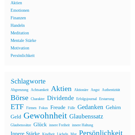
Aktien
Emotionen
Finanzen
Handeln
Meditation
Mentale Stärke
Motivation
Persönlichkeit
Schlagworte
Aktien
Abgrenzung
Achtsamkeit
Aktionäre
Angst
Authentizität
Börse
Dividende
Charakter
Erfolgsjournal
Erstarrung
ETF
Gedanken
Freude
Gehirn
Firmen
Fokus
Fülle
Gewohnheit
Glaubenssatz
Geld
Glück
Glaubenssätze
innere Freiheit
innere Haltung
Persönlichkeit
Innere Stärke
Kindheit
Lächeln
Mut