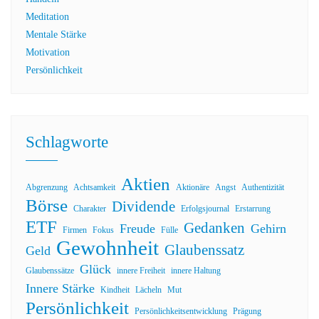
Meditation
Mentale Stärke
Motivation
Persönlichkeit
Schlagworte
Aktien
Abgrenzung
Achtsamkeit
Aktionäre
Angst
Authentizität
Börse
Dividende
Charakter
Erfolgsjournal
Erstarrung
ETF
Gedanken
Freude
Gehirn
Firmen
Fokus
Fülle
Gewohnheit
Glaubenssatz
Geld
Glück
Glaubenssätze
innere Freiheit
innere Haltung
Innere Stärke
Kindheit
Lächeln
Mut
Persönlichkeit
Persönlichkeitsentwicklung
Prägung