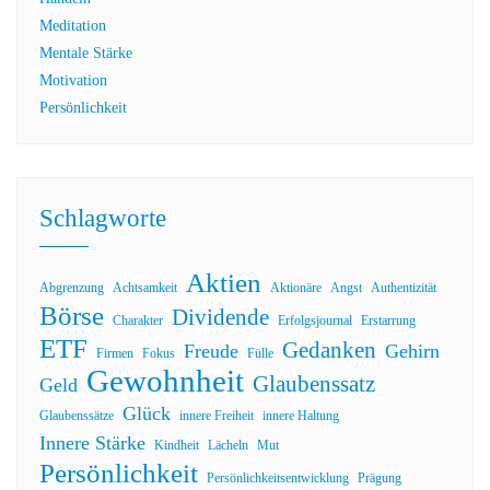
Meditation
Mentale Stärke
Motivation
Persönlichkeit
Schlagworte
Aktien
Abgrenzung
Achtsamkeit
Aktionäre
Angst
Authentizität
Börse
Dividende
Charakter
Erfolgsjournal
Erstarrung
ETF
Gedanken
Freude
Gehirn
Firmen
Fokus
Fülle
Gewohnheit
Glaubenssatz
Geld
Glück
Glaubenssätze
innere Freiheit
innere Haltung
Innere Stärke
Kindheit
Lächeln
Mut
Persönlichkeit
Persönlichkeitsentwicklung
Prägung