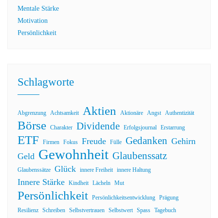
Mentale Stärke
Motivation
Persönlichkeit
Schlagworte
Aktien
Abgrenzung
Achtsamkeit
Aktionäre
Angst
Authentizität
Börse
Dividende
Charakter
Erfolgsjournal
Erstarrung
ETF
Gedanken
Freude
Gehirn
Firmen
Fokus
Fülle
Gewohnheit
Glaubenssatz
Geld
Glück
Glaubenssätze
innere Freiheit
innere Haltung
Innere Stärke
Kindheit
Lächeln
Mut
Persönlichkeit
Persönlichkeitsentwicklung
Prägung
Resilienz
Schreiben
Selbstvertrauen
Selbstwert
Spass
Tagebuch