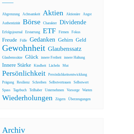
Aktien
Abgrenzung
Achtsamkeit
Aktionäre
Angst
Börse
Dividende
Authentizität
Charakter
ETF
Erfolgsjournal
Erstarrung
Firmen
Fokus
Gedanken
Freude
Gehirn
Geld
Fülle
Gewohnheit
Glaubenssatz
Glück
Glaubenssätze
innere Freiheit
innere Haltung
Innere Stärke
Kindheit
Lächeln
Mut
Persönlichkeit
Persönlichkeitsentwicklung
Prägung
Resilienz
Schreiben
Selbstvertrauen
Selbstwert
Spass
Tagebuch
Teilhaber
Unternehmen
Vorsorge
Warten
Wiederholungen
Zögern
Überzeugungen
Archiv