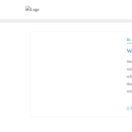
11
Wa
Wen
wür
sch
das
wü
5