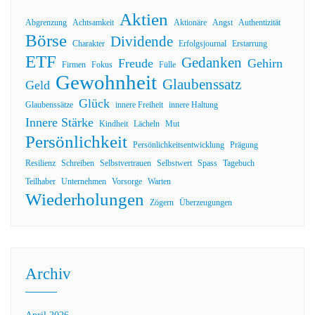
Aktien
Abgrenzung
Achtsamkeit
Aktionäre
Angst
Authentizität
Börse
Dividende
Charakter
Erfolgsjournal
Erstarrung
ETF
Gedanken
Freude
Gehirn
Firmen
Fokus
Fülle
Gewohnheit
Glaubenssatz
Geld
Glück
Glaubenssätze
innere Freiheit
innere Haltung
Innere Stärke
Kindheit
Lächeln
Mut
Persönlichkeit
Persönlichkeitsentwicklung
Prägung
Resilienz
Schreiben
Selbstvertrauen
Selbstwert
Spass
Tagebuch
Teilhaber
Unternehmen
Vorsorge
Warten
Wiederholungen
Zögern
Überzeugungen
Archiv